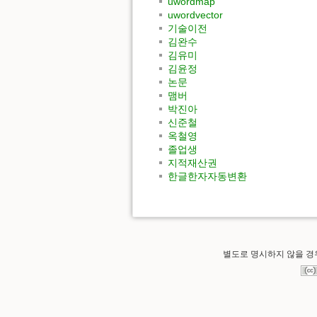
uwordmap
uwordvector
기술이전
김완수
김유미
김윤정
논문
맴버
박진아
신준철
옥철영
졸업생
지적재산권
한글한자자동변환
별도로 명시하지 않을 경우