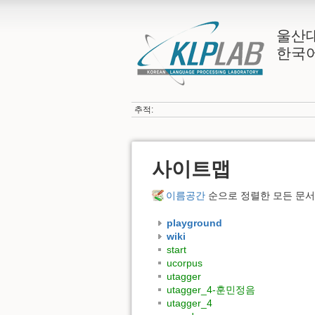
울산
한국
추적:
사이트맵
이름공간
순으로 정렬한 모든 문서
playground
wiki
start
ucorpus
utagger
utagger_4-훈민정음
utagger_4