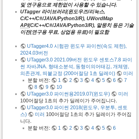
및 연구용으로 제한없이 사용할 수 있습니다.
UTagger 라이브러리(윈도우즈/리눅스,
C/C++/C#/JAVA/Python3/R), UWordMap
API
(C/C++/C#/JAVA/Python3/R), 말뭉치 등은 기술
이전(연구용 무료, 상업용 유료)이 필요함
UTagger4.0 시험판 윈도우 파이썬(속도 제한),
2024.03버전
UTagger3.0 2021.09버전 윈도우 센토스7.8 파이
썬 자바JNA. 형태소분석, 동형이의어태깅, 개체명,
의존관계, 띄붙교정 (200어절당 1초 딜레이)
미러
분할 버전:
1
2
3
4
5
6
7
8
9
10
UTagger3.0 파이썬용2019.07(윈도우)
미러
100어절당 1초의 추가 딜레이가 주어집니다.
UTagger3.0 파이썬 2018(윈도우, 우분투, 센토
스)
미러
100어절당 1초의 추가 딜레이가 주어집
니다.
분할 버전:
1
2
3
4
5
6