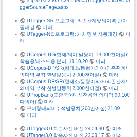
http://203.250.77.242:5900/UTaggerSource/UTa
ggerSourcePage.aspx
UTagger-SR 프로그램: 의존관계및의미역 반자
동태깅
미러
UTagger-NE 프로그램: 개체명 반자동태깅
미
러
UCorpus-HG(형태/의미 말뭉치, 18,000천어절):
학습용/테스트용 분리, 18.10.20
미러
UCorpus-DP/SR(형태소/동형이의어/의존관계/
의미역 부착 한벌말뭉치 2,000천어절)
미러
UCorpus-DP/SR(형태소/동형이의어/의존관계/
의미역 부착 한벌말뭉치 2,000천어절)
미러
UPropBank(표준국어대사전용언 의미역 90,100
다의어)
미러
구어형태의미주석말뭉치(260만어절) 21.09
미러
UTagger3.0 학습사전 버전 24.04.30
미러
UTagger3.0 학습사전 버전 22.08.17
미러